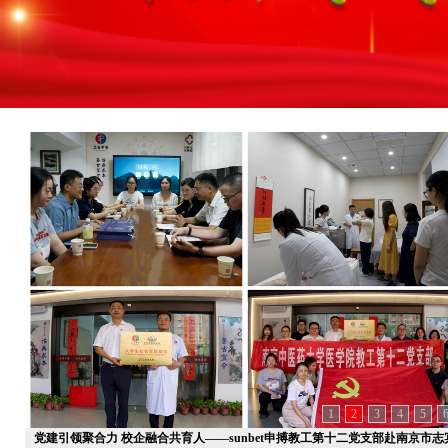
1
2
3
4
5
党建引领聚合力 校企融合共育人——sunbet申搏教工第十二党支部赴南京市志