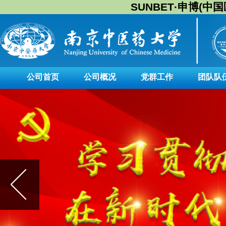
SUNBET·申博(中国区)
公司首页
公司概况
党群工作
团队队