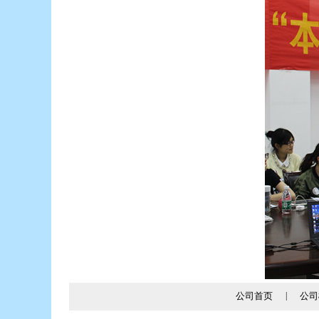
公司首页
|
公司