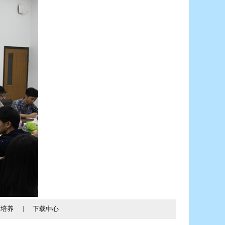
才培养
|
下载中心