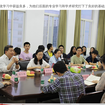
学习中获益良多，为他们后面的专业学习和学术研究打下了良好的基础