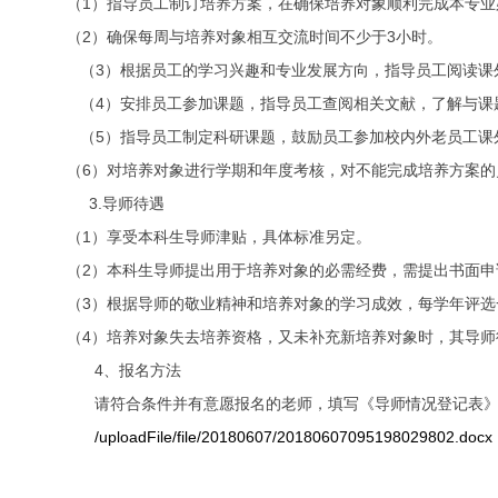
（
1）指导员工制订培养方案，在确保培养对象顺利完成本专
（2）确保每周与培养对象相互交流时间不少于3小时。
（
3
）
根据员工的学习兴趣和专业发展方向，指导员工阅读课
（
4
）
安排员工参加课题，指导员工查阅相关文献，了解与课
（
5
）
指导员工制定科研课题，鼓励员工参加校内外老员工课
（
6）对培养对象进行学期和年度考核，对不能完成培养方案的
3.导师待遇
（
1）享受本科生导师津贴，具体标准另定。
（
2）本科生导师提出用于培养对象的必需经费，需提出书面申
（
3）根据导师的敬业精神和培养对象的学习成效，每学年评选
（
4）培养对象失去培养资格，又未补充新培养对象时，其导
4、报名方法
请符合条件并有意愿报名的老师，填写《导师情况登记表》并附个
/uploadFile/file/20180607/20180607095198029802.docx