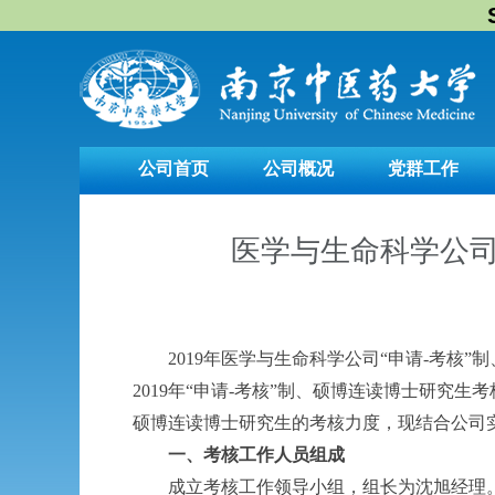
公司首页
公司概况
党群工作
医学与生命科学公司
2019
年医学与生命科学公司“申请
-
考核”
2019
年
“
申请
-
考核
”
制、硕博连读博士研究生考
硕博连读博士研究生的考核力度，现结合公司
一、考核工作人员组成
成立考核工作领导小组，组长为沈旭经理