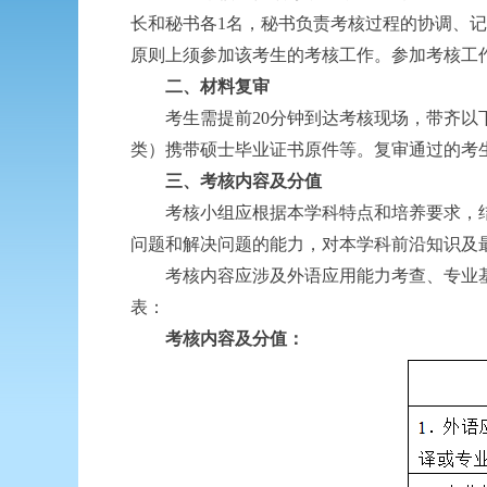
长和秘书各
1
名，秘书负责考核过程的协调、记
原则上须参加该考生的考核工作。参加考核工
二、材料复审
考生需提前
20
分钟到达考核现场，带齐以
类）携带硕士毕业证书原件等。复审通过的考
三、考核内容及分值
考核小组应根据本学科特点和培养要求，
问题和解决问题的能力，对本学科前沿知识及
考核内容应涉及外语应用能力考查、专业
表：
考核内容及分值：