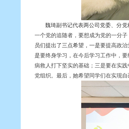
魏琦副书记代表两公司党委、分党
一个党的追随者，要想成为党的一分子
员们提出了三点希望，一是
要提高政治
是
要终身学习
，
在今后学习工作中，要
病救人打下坚实的基础；三是
要在实践
党组织。
最后，
她希望同学们在实现自