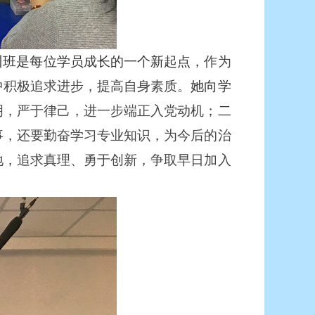
训班是每位学员成长的一个新起点，
作为
中积极追求进步，提高自身素质。
她向学
明，严于律己，进一步端正入党动机
；二
事，
还要
勤奋学习专业知识，为今后的治
地，追求真理、勇于创新
，
争取早日加入