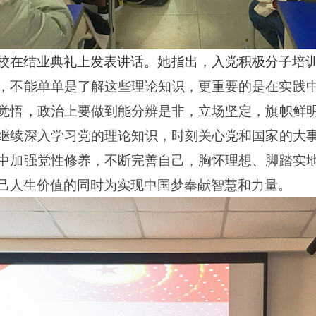
校在结业典礼上发表讲话。她指出，入党积极分子培
，不能单单是了解这些理论知识，更重要的是在实践
觉悟
，
政治上要做到能分辨是非，立场坚定，旗帜鲜
继续深入学习党的理论知识，时刻关心党和国家的大
中加强党性修养，
不断完善自己，胸怀理想、脚踏实
己人生价值的同时为实现中国梦奉献智慧和力量。