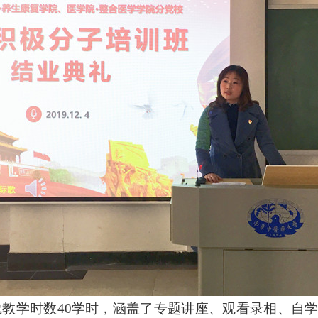
成教学时数40学时，涵盖了专题讲座、观看录相、自