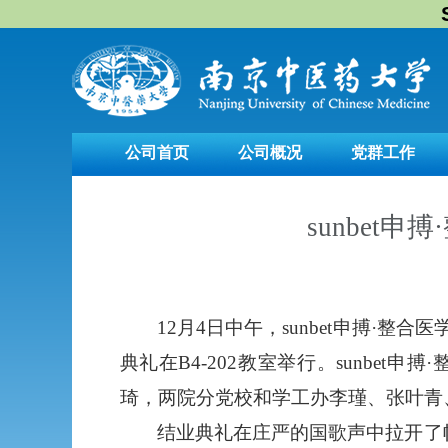
公司首页
公司概况
党群工作
sunbe
12月4日中午，sunbet申搏
典礼在B4-202教室举行。sunbe
琦，两院分党校和学工办李瑾、张叶青
结业典礼在庄严的国歌声中拉开了