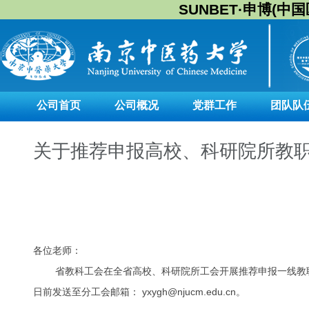
SUNBET·申博(中国区)
公司首页
公司概况
党群工作
团队队
关于推荐申报高校、科研院所教职
各位老师：
省教科工会在全省高校、科研院所工会开展推荐申报一线教职工
日前发送至分工会邮箱： yxygh@njucm.edu.cn。