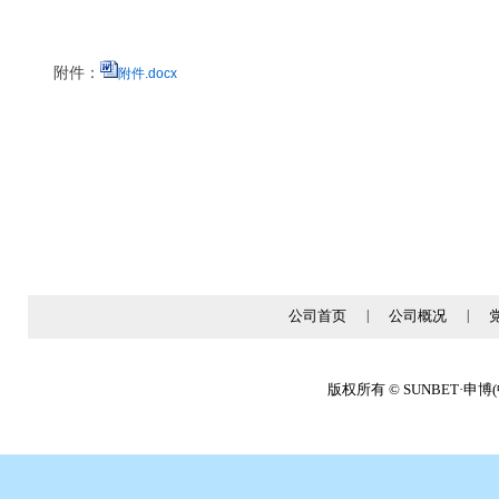
sunbet申搏·
2020.03
附件：
附件.docx
公司首页
|
公司概况
|
版权所有 © SUNBET·申博(中国