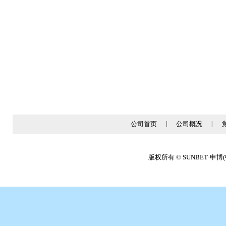
公司首页
|
公司概况
|
版权所有 © SUNBET·申博(中国