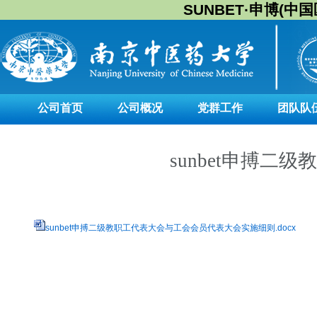
SUNBET·申博(中国区)
公司首页
公司概况
党群工作
团队队
sunbet申搏
sunbet申搏二级教职工代表大会与工会会员代表大会实施细则.docx