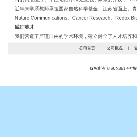
近年来学系教师承担国家自然科学基金、江苏省面上、青年基金
Nature Communications、Cancer Research、Redo
诚征英才
我们营造了严谨自由的学术环境，建立健全了人才培养和
公司首页
|
公司概况
|
版权所有 © SUNBET·申博(中国