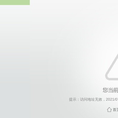
SUNBET·申博(中国区)
提示：访问地址无效，2021/072
首