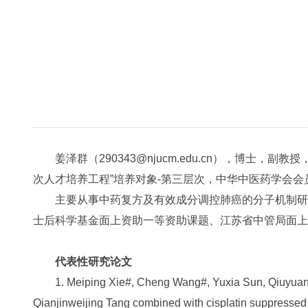
姜泽群（290343@njucm.edu.cn），博士，副
次人才培养工程”培养对象-第三层次，中华中医药学会
主要从事中药复方及有效成分调控肺癌的分子机制研究
士后科学基金面上资助一等资助课题、江苏省中管局面上项
代表性研究论文
1. Meiping Xie#, Cheng Wang#, Yuxia Sun, Qiuyuan M
Qianjinweijing Tang combined with cisplatin suppressed