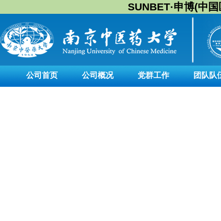
SUNBET·申博(中国区)
公司首页
公司概况
党群工作
团队队