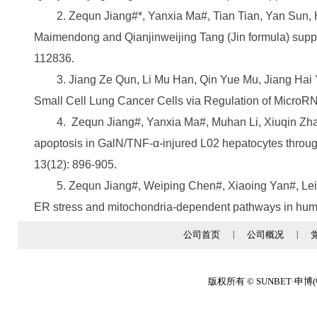
2. Zequn Jiang#*, Yanxia Ma#, Tian Tian, Yan Sun, Ha
Maimendong and Qianjinweijing Tang (Jin formula) suppr
112836.
3. Jiang Ze Qun, Li Mu Han, Qin Yue Mu, Jiang Hai Yi
Small Cell Lung Cancer Cells via Regulation of MicroRNA
4. Zequn Jiang#, Yanxia Ma#, Muhan Li, Xiuqin Zhan, 
apoptosis in GalN/TNF-α-injured L02 hepatocytes throug
13(12): 896-905.
5. Zequn Jiang#, Weiping Chen#, Xiaoing Yan#, Lei Bi
ER stress and mitochondria-dependent pathways in huma
公司首页
|
公司概况
|
版权所有 © SUNBET·申博(中国