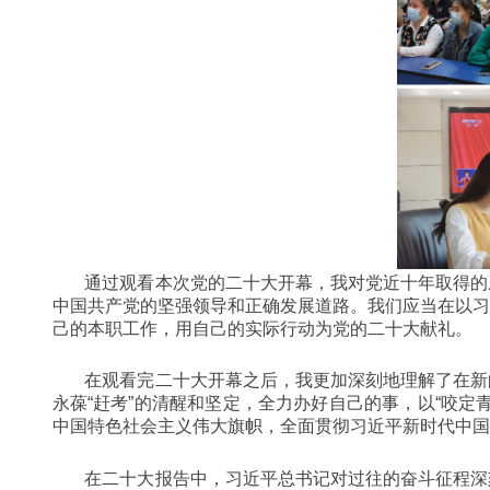
通过观看本次党的二十大开幕，我对党近十年取得的
中国共产党的坚强领导和正确发展道路。我们应当在以习
己的本职工作，用自己的实际行动为党的二十大献礼。
在观看完二十大开幕之后，我更加深刻地理解了在新
永葆“赶考”的清醒和坚定，全力办好自己的事，以“咬
中国特色社会主义伟大旗帜，全面贯彻习近平新时代中国
在二十大报告中，习近平总书记对过往的奋斗征程深