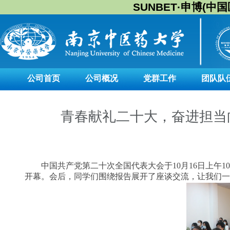
SUNBET·申博(中国区)
公司首页
公司概况
党群工作
团队队
青春献礼二十大，奋进担当向
中国共产党第二十次全国代表大会于
10
月
16
日上午
10
开幕。会后，同学们围绕报告展开了座谈交流，让我们一