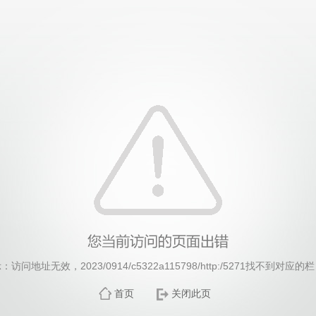
SUNBET·申博(中国区)官方网站-Official Website
：访问地址无效，2023/0914/c5322a115798/http:/5271找不到对应的
首页
关闭此页