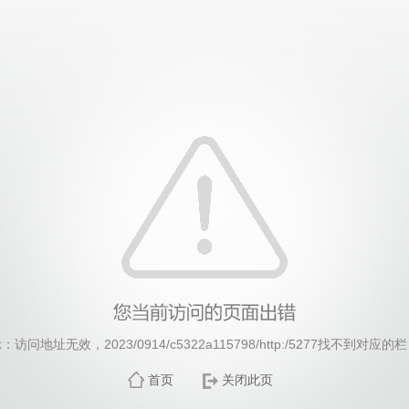
SUNBET·申博(中国区)官方网站-Official Website
：访问地址无效，2023/0914/c5322a115798/http:/5277找不到对应的
首页
关闭此页