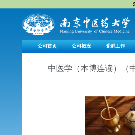
公司首页
公司概况
党群工作
中医学（本博连读）（