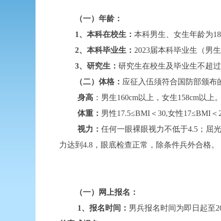
（一）年龄：
1
、本科在校生：
本科男生、女生年龄为
18
2
、本科毕业生：
2023届本科毕业生（男
3
、研究生：
研究生在校生及毕业生不超过
（二）体格：
应征入伍须符合国防部颁布
身高
：男生
160cm
以上，女生
158cm
以上
体重：
男性
17.5
≤BMI＜
30,
女性
17
≤BMI＜
视力：
任何一眼裸眼视力不低于
4.5
；屈
力达到
4.8
，眼底检查正常，除条件兵外合格。
（一）网上报名：
1
、报名时间：
男兵报名时间为即日起至
2