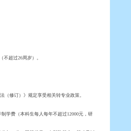
（不超过
26
周岁）。
法（修订）》规定享受相关转专业政策。
学制学费（本科生每人每年不超过
12000
元，研