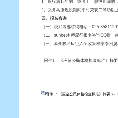
1、服役满
12
年的，或者上士服役期满的
2、义务兵服现役期间平时荣获二等功以
四、报名咨询
（一）校武装部咨询电话：
025-8581120
（二）sunbet申搏应征报名咨询
QQ
群：
（三）泰州校区应征入伍政策根据泰州属
附件
1
：《应征公民体格检查标准》摘要（
附件1：《应征公民体格检查标准》摘要（2021