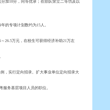
总分加
10
分，同等优录；在部队荣立二等功及以
每年的专项计划数约为
15
人。
5
～
26.5
万元，在校生可获得经济补助
21
万左
。
比例，实行定向招录。扩大事业单位定向招录大
考服务基层项目人员的职位。