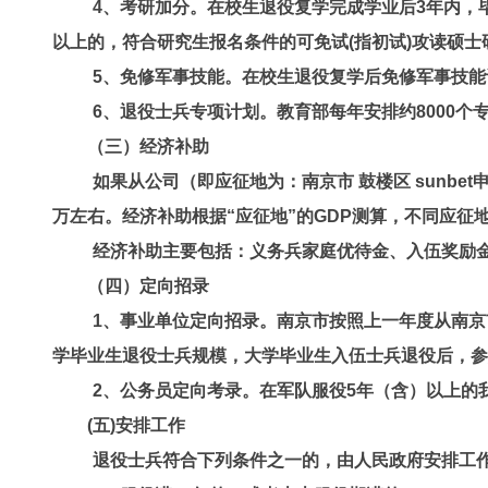
4、考研加分。在校生退役复学完成学业后3年内，
以上的，符合研究生报名条件的可免试(指初试)攻读硕士
5、免修军事技能。在校生退役复学后免修军事技能
6、退役士兵专项计划。教育部每年安排约8000
（三）经济补助
如果从公司（即应征地为：南京市 鼓楼区 sunbe
万左右。经济补助根据“应征地”的GDP测算，不同应征
经济补助主要包括：义务兵家庭优待金、入伍奖励
（四）定向招录
1、事业单位定向招录。南京市按照上一年度从南京
学毕业生退役士兵规模，大学毕业生入伍士兵退役后，参
2、公务员定向考录。在军队服役5年（含）以上的
(五)安排工作
退役士兵符合下列条件之一的，由人民政府安排工