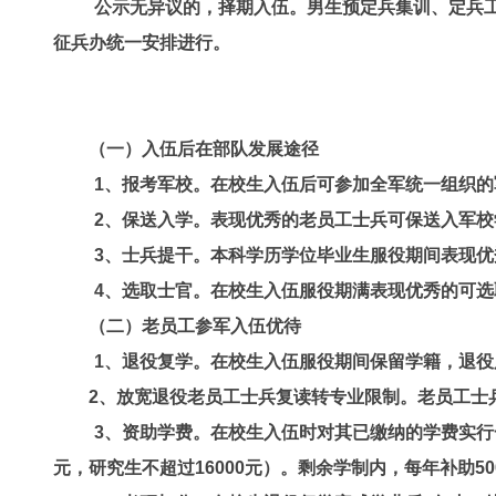
公示无异议的，择期入伍。男生预定兵集训、定兵工
征兵办统一安排进行。
（一）入伍后在部队发展途径
1、报考军校。在校生入伍后可参加全军统一组织的
2、保送入学。表现优秀的老员工士兵可保送入军校
3、士兵提干。本科学历学位毕业生服役期间表现优
4、选取士官。在校生入伍服役期满表现优秀的可
（二）老员工参军入伍优待
1、退役复学。在校生入伍服役期间保留学籍，退役
2、放宽退役老员工士兵复读转专业限制。
老员工士
3、资助学费。在校生入伍时对其已缴纳的学费实行
元，研究生不超过16000元）。剩余学制内，每年补助5