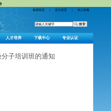
e
集团首页
|
设为首页
|
加入收藏
人才培养
下载中心
专业认证
积极分子培训班的通知