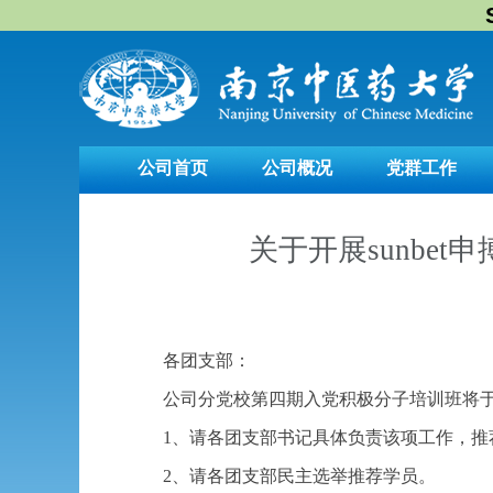
公司首页
公司概况
党群工作
关于开展sunbe
各团支部：
公司分党校第四期入党积极分子培训班将
1
、请各团支部书记具体负责该项工作，推
2
、请各团支部民主选举推荐学员。