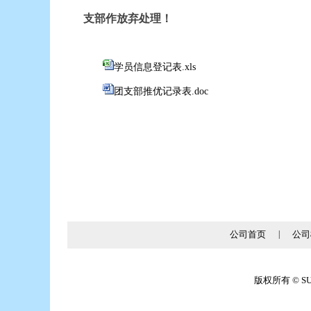
支部作放弃处理！
学员信息登记表.xls
团支部推优记录表.doc
公司首页
|
公司
版权所有 © SUN