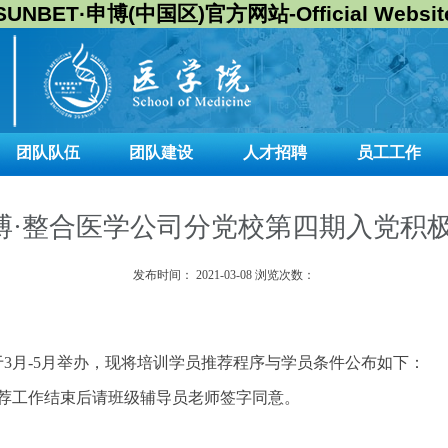
SUNBET·申博(中国区)官方网站-Official Websit
团队队伍
团队建设
人才招聘
员工工作
t申搏·整合医学公司分党校第四期入党
发布时间：
2021-03-08
浏览次数：
于
3
月
-5
月举办，现将培训学员推荐程序与学员条件公布如下：
荐工作结束后请班级辅导员老师签字同意。