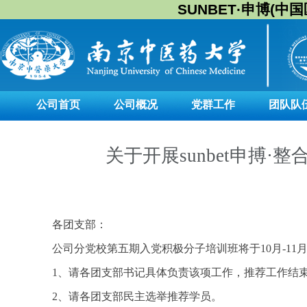
SUNBET·申博(中国区)
公司首页
公司概况
党群工作
团队队
关于开展sunbet申搏
各团支部：
公司分党校第五期入党积极分子培训班将于
10
月
-11
1
、请各团支部书记具体负责该项工作，推荐工作结
2
、请各团支部民主选举推荐学员。