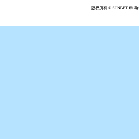
版权所有 © SUNBET·申博(中国