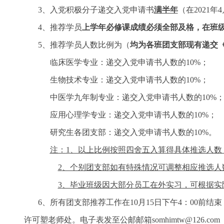
3
、入党积极分子递交入党申请书
满半年
（在
2021
年
4
4
、推荐学员
上学年必修课成绩必须全部及格，在班
5
、推荐学员人数比例为（
均为各班团支部现有递交
临床医学专业：递交入党申请书人数的
10%
；
生物技术专业：递交入党申请书人数的
10%
；
中医学九年制专业：递交入党申请书人数的
10%
应用心理学专业：递交入党申请书人数的
10%
；
研究生各团支部：递交入党申请书人数的
10%
。
注：
1
、以上比例按照四舍五入算得具体推选人数
2
、个别团支部如有特殊情况可调整相应推选人
3
、毕业班级因大部分员工在外实习，可根据实
6
、所有团支部推荐工作在
10
月
15
日下午
4
：
00
前结束
许可塑老师处。电子表发至公邮邮箱
somhimtw@126.com