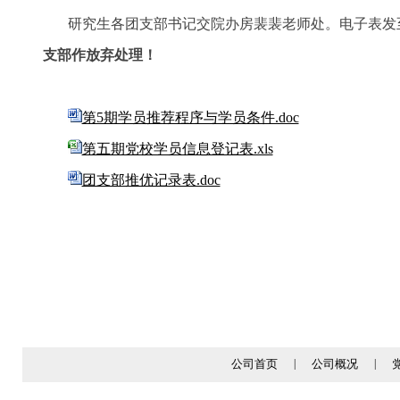
研究生各团支部书记交院办房裴裴老师处。电子表发
支部作放弃处理！
第5期学员推荐程序与学员条件.doc
第五期党校学员信息登记表.xls
团支部推优记录表.doc
公司首页
|
公司概况
|