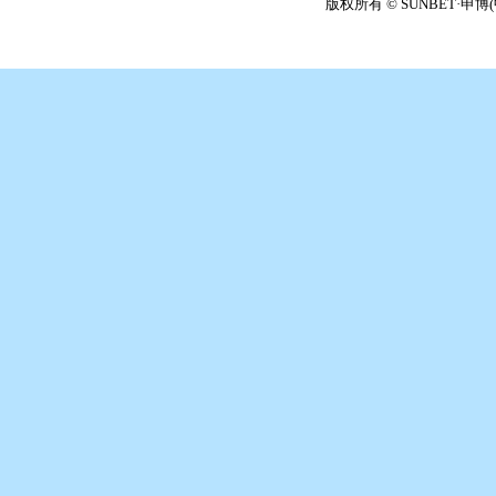
版权所有 © SUNBET·申博(中国