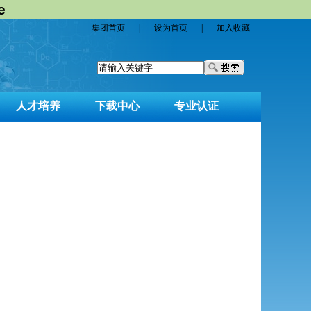
e
集团首页
|
设为首页
|
加入收藏
人才培养
下载中心
专业认证