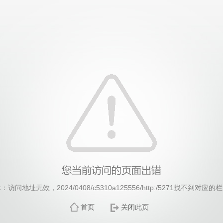
SUNBET·申博(中国区)官方网站-Official Website
：访问地址无效，2024/0408/c5310a125556/http:/5271找不到对应的
首页
关闭此页