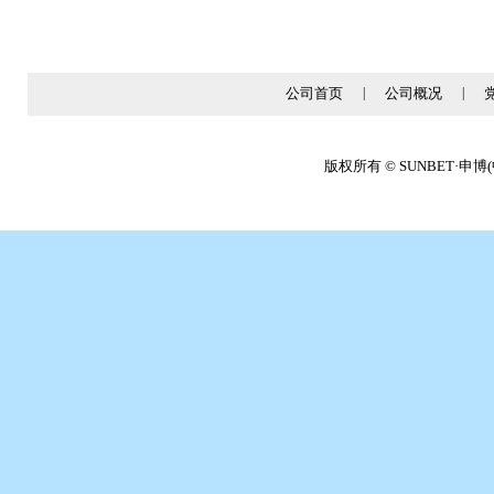
公司首页
|
公司概况
|
版权所有 © SUNBET·申博(中国