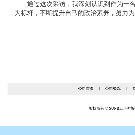
通过这次采访，我深刻认识到作为一
为标杆，不断提升自己的政治素养，努力为
公司首页
|
公司概况
|
版权所有 © SUNBET·申博(中国