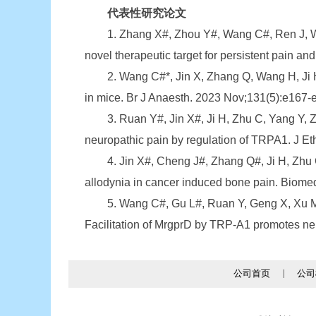
代表性研究论文
1. Zhang X#, Zhou Y#, Wang C#, Ren J, Wang
novel therapeutic target for persistent pain an
2. Wang C#*, Jin X, Zhang Q, Wang H, Ji H, 
in mice. Br J Anaesth. 2023 Nov;131(5):e167-
3. Ruan Y#, Jin X#, Ji H, Zhu C, Yang Y, Zhou
neuropathic pain by regulation of TRPA1. J 
4. Jin X#, Cheng J#, Zhang Q#, Ji H, Zhu C, 
allodynia in cancer induced bone pain. Biom
5. Wang C#, Gu L#, Ruan Y, Geng X, Xu M, Ya
Facilitation of MrgprD by TRP-A1 promotes ne
公司首页
|
公司