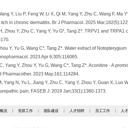
 Y, Liu P, Feng W, Li X, Qi M, Yang Y, Zhu C, Wang F, Ma Y*
d itch in chronic dermatitis. Br J Pharmacol. 2025 Mar;182(5):12
Zhou Y, Zhu C, Yang Y, Yu G*, Tang Z*. TRPV1 and TRPA1 cha
e170.
 Y, Yu G, Wang C*, Tang Z*. Water extract of Notopterygium in
Ethnopharmacol. 2023 Apr 6;305:116065.
Yang Y, Zhou Y, Yu G, Wang C*, Tang Z*. Aconitine - A promisi
ed Pharmacother. 2023 May;161:114284.
ng N, Yu L, Jiang Y, Zhu C, Yang Y, Zhou Y, Guan X, Luo W, 
uropathic pain. FASEB J. 2019 Jan;33(1):1360-1373.
概况
|
党群工作
|
团队建设
|
人才招聘
|
员工工作
|
人