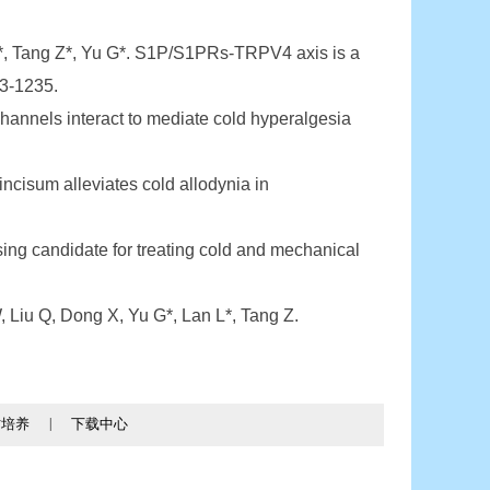
, Tang Z*, Yu G*. S1P/S1PRs-TRPV4 axis is a
23-1235.
nnels interact to mediate cold hyperalgesia
cisum alleviates cold allodynia in
ng candidate for treating cold and mechanical
Liu Q, Dong X, Yu G*, Lan L*, Tang Z.
才培养
|
下载中心