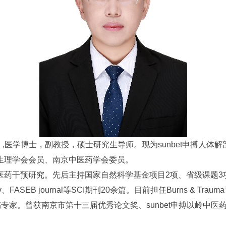
com）,医学博士，副教授，硕士研究生导师。现为sunbet申搏
生理学会会员、南京中医药学会委员。
究。先后主持国家自然科学基金项目2项、省级课题3项。相关研究成果
cology、FASEB journal等SCI期刊20余篇。目前担任Burns & Trauma青年
tics等期刊审稿专家。曾获南京市第十三届优秀论文奖、sunbet申搏以岭中