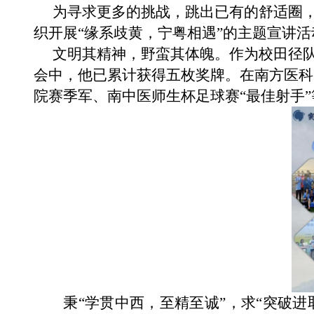
为寻求更多的挑战，跳出已有的舒适圈
织开展
“
缘系歧黄，宁粤相遇
”
的主题宣讲活
文明其精神，野蛮其体魄。作为校田径
会中，他已累计获得五枚奖牌。在南方医科
院赛季军、南中医师生杯足球赛
“
最佳射手
”
秉
“
学贯中西，至精至诚
”
，求
“
突破进