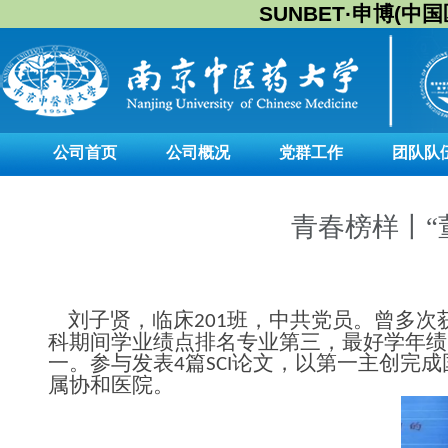
SUNBET·申博(中国区)
公司首页
公司概况
党群工作
团队队
青春榜样丨“
刘子贤，临床
班，中共党员。曾多次
201
科期间学业绩点排名专业第三，最好学年绩
一。参与发表
篇
论文，以第一主创完成国
4
SCI
属协和医院。