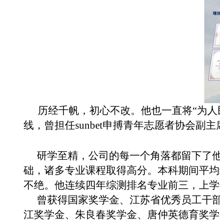
历经千帆，初心不改。他也一直将
“
为人
线，曾担任sunbet申搏青年志愿者协会
研学至精，公司的每一个角落都留下了
础，诸多专业课程取得高分。本科期间平均
不绝。他连续四年综测排名专业前三，上学
曾获得国家奖学金、江苏省优秀员工干
江奖学金、朱良春奖学金、唐仲英德育奖学