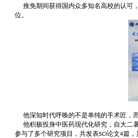
推免期间获得国内众多知名高校的认可，
位。
他深知时代呼唤的不是单纯的手术匠，
他积极投身中医药现代化研究，自大二暑
参与了多个研究项目，共发表
论文
篇，
SCI
4