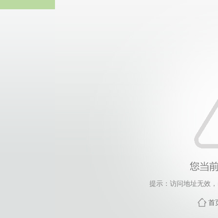
SUNBET·申博(中国区)
提示：访问地址无效，530
首