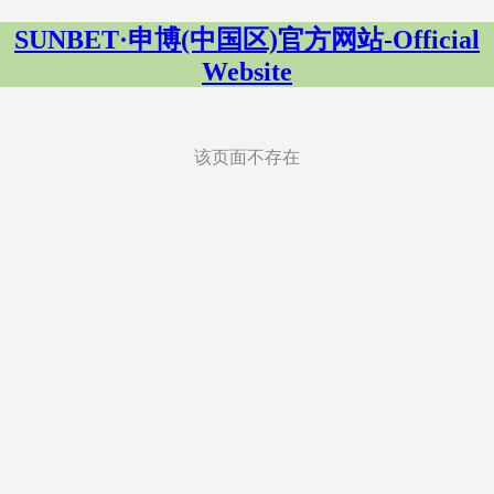
SUNBET·申博(中国区)官方网站-Official
Website
该页面不存在