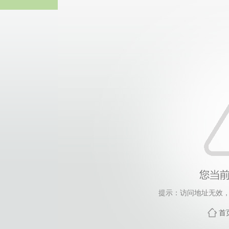
SUNBET·申博(中国区)
提示：访问地址无效，zyr
首