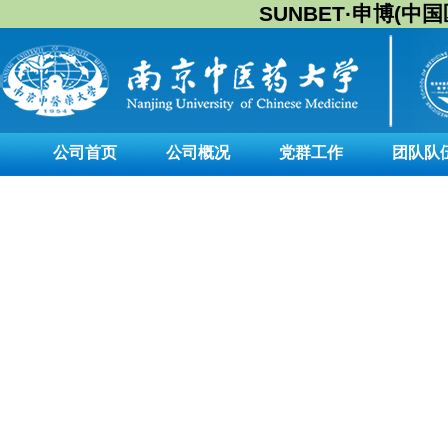
SUNBET·申博(中国区)
公司首页
公司概况
党群工作
团队队